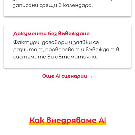
записани срещи в календара.
Документи без въвеждане
Фактури, договори и заявки се
разчитат, проверяват и въвеждат в
системите ви автоматично.
Още AI сценарии →
Как внедряваме AI