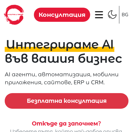
Консултация
BG
Интегрираме AI
във вашия бизнес
AI агенти, автоматизация, мобилни
приложения, сайтове, ERP и CRM.
Безплатна консултация
Откъде да започнем?
Изберете пътя, който най-добре описва