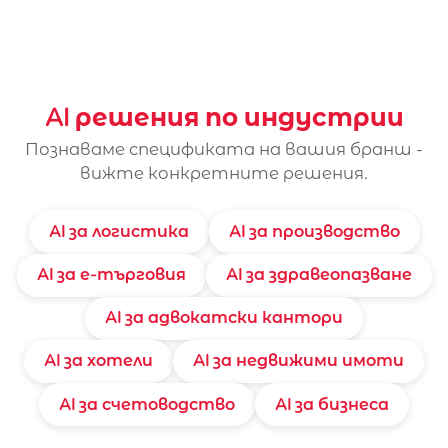
AI решения по индустрии
Познаваме спецификата на вашия бранш -
вижте конкретните решения.
AI за логистика
AI за производство
AI за е-търговия
AI за здравеопазване
AI за адвокатски кантори
AI за хотели
AI за недвижими имоти
AI за счетоводство
AI за бизнеса