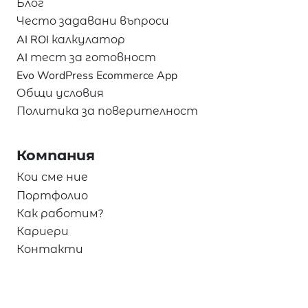
Блог
Често задавани въпроси
AI ROI калкулатор
AI тест за готовност
Evo WordPress Ecommerce App
Общи условия
Политика за поверителност
Компания
Кои сме ние
Портфолио
Как работим?
Кариери
Контакти