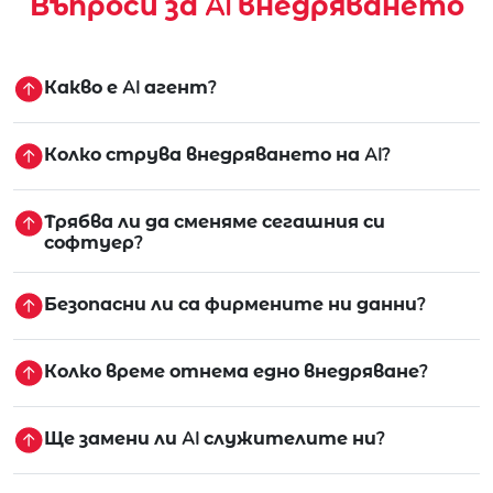
Въпроси за AI внедряването
Какво е AI агент?
Колко струва внедряването на AI?
Трябва ли да сменяме сегашния си
софтуер?
Безопасни ли са фирмените ни данни?
Колко време отнема едно внедряване?
Ще замени ли AI служителите ни?