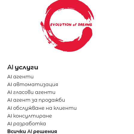
AI услуги
AI агенти
AI автоматизация
AI гласови агенти
AI агент за продажби
AI обслужване на клиенти
AI консултиране
AI разработка
Всички AI решения