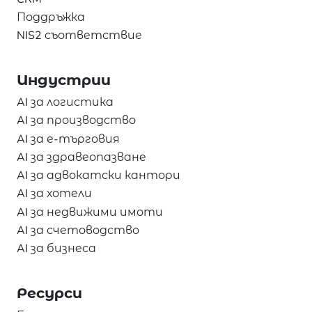
Поддръжка
NIS2 съответствие
Индустрии
AI за логистика
AI за производство
AI за е-търговия
AI за здравеопазване
AI за адвокатски кантори
AI за хотели
AI за недвижими имоти
AI за счетоводство
AI за бизнеса
Ресурси