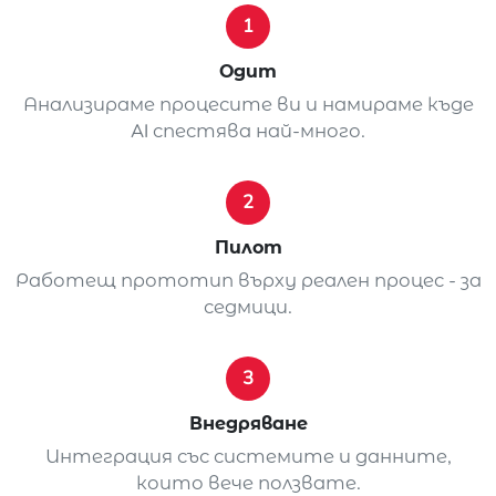
1
Одит
Анализираме процесите ви и намираме къде
AI спестява най-много.
2
Пилот
Работещ прототип върху реален процес - за
седмици.
3
Внедряване
Интеграция със системите и данните,
които вече ползвате.