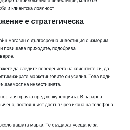
 Доброто приложение е инвестиция, която се
би и клиентска лоялност.
жение е стратегическа
айн магазин е дългосрочна инвестиция с измерим
о и повишава приходите, подобрява
оверие.
жете да следите поведението на клиентите си, да
птимизирате маркетинговите си усилия. Това води
ръщаемост на инвестицията.
поставя крачка пред конкуренцията. В пазарна
аничено, постоянният достъп чрез икона на телефона
коло вашата марка. Те създават усещане за