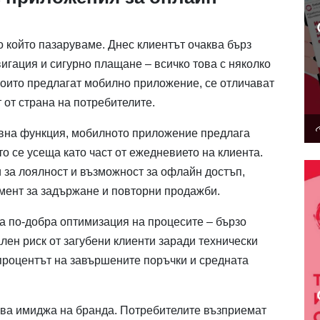
 който пазаруваме. Днес клиентът очаква бърз
игация и сигурно плащане – всичко това с няколко
които предлагат мобилно приложение, се отличават
 от страна на потребителите.
вна функция, мобилното приложение предлага
о се усеща като част от ежедневието на клиента.
и за лоялност и възможност за офлайн достъп,
ент за задържане и повторни продажби.
 по-добра оптимизация на процесите – бързо
ен риск от загубени клиенти заради технически
 процентът на завършените поръчки и средната
лва имиджа на бранда. Потребителите възприемат