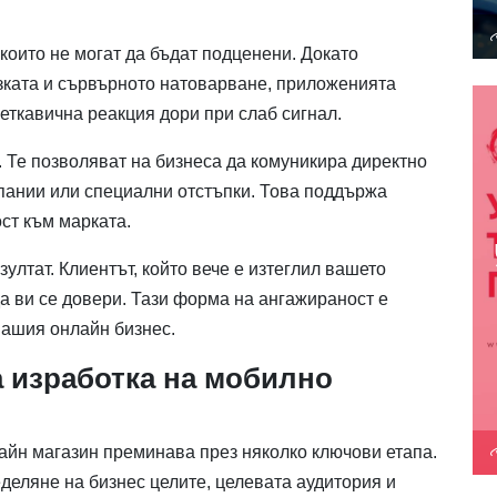
които не могат да бъдат подценени. Докато
зката и сървърното натоварване, приложенията
еткавична реакция дори при слаб сигнал.
. Те позволяват на бизнеса да комуникира директно
мпании или специални отстъпки. Това поддържа
ст към марката.
ултат. Клиентът, който вече е изтеглил вашето
а ви се довери. Тази форма на ангажираност е
вашия онлайн бизнес.
а изработка на мобилно
айн магазин преминава през няколко ключови етапа.
деляне на бизнес целите, целевата аудитория и