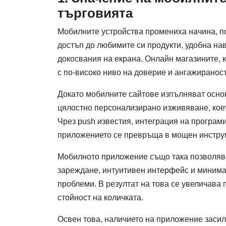
търговията
Мобилните устройства промениха начина, по
достъп до любимите си продукти, удобна нав
докосвания на екрана. Онлайн магазините, 
с по-високо ниво на доверие и ангажираност
Докато мобилните сайтове изпълняват осно
цялостно персонализирано изживяване, коет
Чрез push известия, интеграция на програм
приложението се превръща в мощен инструм
Мобилното приложение също така позволява
зареждане, интуитивен интерфейс и минимал
проблеми. В резултат на това се увеличава
стойност на количката.
Освен това, наличието на приложение заси