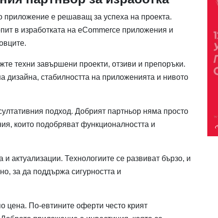
о приложение е решаващ за успеха на проекта.
 опит в изработката на eCommerce приложения и
овците.
те техни завършени проекти, отзиви и препоръки.
на дизайна, стабилността на приложенията и нивото
султативния подход. Добрият партньор няма просто
ния, които подобряват функционалността и
 и актуализации. Технологиите се развиват бързо, и
о, за да поддържа сигурността и
по цена. По-евтините оферти често крият