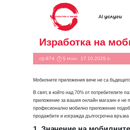
AI услуги
Изработка на моб
674
5 мин.
17.10.2025 г.
Мобилните приложения вече не са бъдещето 
В свят, в който над 70% от потребителите п
приложение за вашия онлайн магазин е не п
професионално мобилно приложение подобр
продажбите и изгражда дългосрочна връзка 
1. Значениe на мобилнит