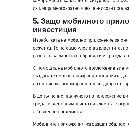
компромиси в качеството, сигурността и UX.
изплаща многократно чрез по-високи продаж
5. Защо мобилното прило
инвестиция
Изработката на мобилно приложение за онл
резултат. То не само улеснява клиентите, н
разпознаваемостта на бранда и изгражда д
С помощта на мобилното приложение вие мо
създавате персонализирани кампании и да о
до по-висока ангажираност и по-добра възв
В допълнение, наличието на приложение ви 
среда, където вниманието на клиента е огр
е безценно предимство.
Мобилните приложения изграждат общност о