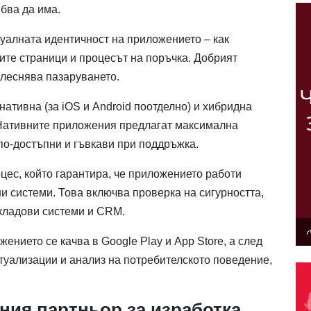
бва да има.
зуалната идентичност на приложението – как
вите страници и процесът на поръчка. Добрият
улеснява пазаруването.
ативна (за iOS и Android поотделно) и хибридна
. Нативните приложения предлагат максимална
 по-достъпни и гъвкави при поддръжка.
цес, който гарантира, че приложението работи
и системи. Това включва проверка на сигурността,
складови системи и CRM.
ението се качва в Google Play и App Store, а след
ктуализации и анализ на потребителското поведение,
лния партньор за изработка