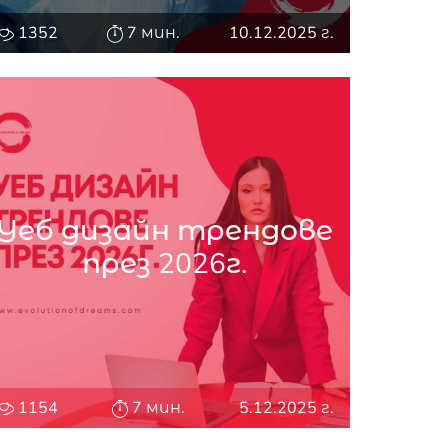
1352
7 мин.
10.12.2025 г.
Уеб дизайн трендове
през 2026г.
1154
7 мин.
5.12.2025 г.