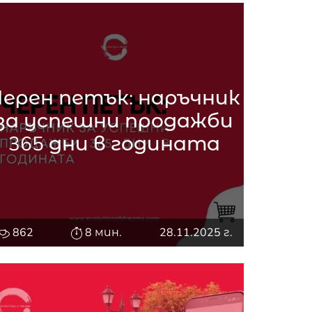
Черен петък: наръчник
за успешни продажби
365 дни в годината
862
8 мин.
28.11.2025 г.