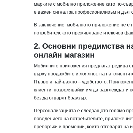
марките с мобилно приложение като по-съв
е важен сигнал за професионализъм и дълг
В заключение, мобилното приложение не е п
потребителското преживяване и ключов факт
2. Основни предимства н
онлайн магазин
Мобилните приложения предлагат редица ст
върху продажбите и лоялността на клиентит
Първо и най-важно – удобството. Приложен
клиенти, позволявайки им да разглеждат и к
без да отварят браузър.
Персонализацията е следващото голямо пре
поведението на потребителите, приложение
препоръки и промоции, които отговарят на и