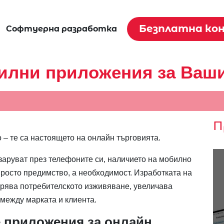
Безплатна ко
Софтуерна разработка
илни приложения за Ваш
П
– те са настоящето на онлайн търговията.
азаруват през телефоните си, наличието на мобилно
росто предимство, а необходимост. Изработката на
ява потребителското изживяване, увеличава
между марката и клиента.
е приложения за онлайн