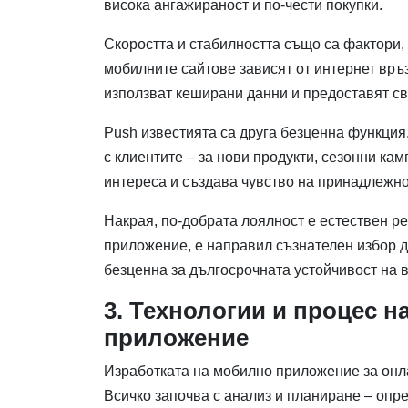
висока ангажираност и по-чести покупки.
Скоростта и стабилността също са фактори, 
мобилните сайтове зависят от интернет връ
използват кеширани данни и предоставят св
Push известията са друга безценна функция
с клиентите – за нови продукти, сезонни ка
интереса и създава чувство на принадлежно
Накрая, по-добрата лоялност е естествен рез
приложение, е направил съзнателен избор д
безценна за дългосрочната устойчивост на 
3. Технологии и процес н
приложение
Изработката на мобилно приложение за онл
Всичко започва с анализ и планиране – опре