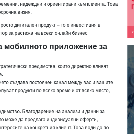
ременни, надеждни и ориентирани към клиента. Това
осрочна визия.
росто дигитален продукт – то е инвестиция в
ор за растежа на всеки онлайн бизнес.
а мобилното приложение за
ратегически предимства, които директно влияят
е.
ието създава постоянен канал между вас и вашите
упуват продукти по всяко време и от всяко място,
димство. Благодарение на анализи и данни за
то може да предлага индивидуални оферти,
нтересите на конкретния клиент. Това води до по-