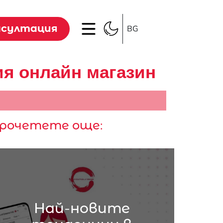
нсултация
BG
ия онлайн магазин
рочетете още:
Най-новите