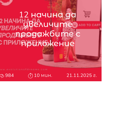
12 начина да
увеличите
продажбите с
приложение
984
10 мин.
21.11.2025 г.