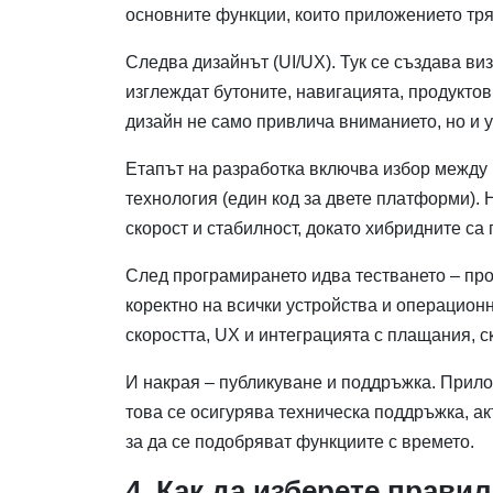
основните функции, които приложението тря
Следва дизайнът (UI/UX). Тук се създава ви
изглеждат бутоните, навигацията, продукто
дизайн не само привлича вниманието, но и 
Етапът на разработка включва избор между н
технология (един код за двете платформи)
скорост и стабилност, докато хибридните са
След програмирането идва тестването – про
коректно на всички устройства и операционн
скоростта, UX и интеграцията с плащания, 
И накрая – публикуване и поддръжка. Прилож
това се осигурява техническа поддръжка, а
за да се подобряват функциите с времето.
4. Как да изберете прави