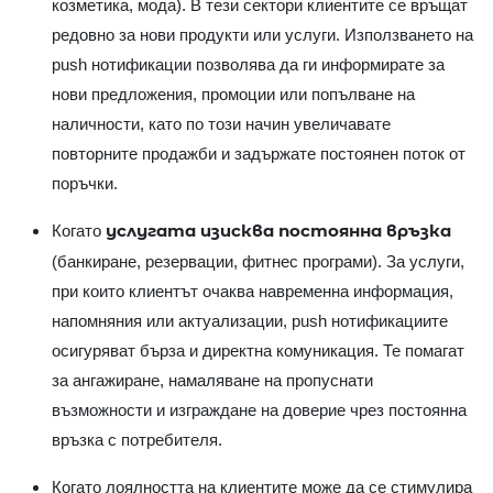
козметика, мода). В тези сектори клиентите се връщат
редовно за нови продукти или услуги. Използването на
push нотификации позволява да ги информирате за
нови предложения, промоции или попълване на
наличности, като по този начин увеличавате
повторните продажби и задържате постоянен поток от
поръчки.
услугата изисква постоянна връзка
Когато
(банкиране, резервации, фитнес програми). За услуги,
при които клиентът очаква навременна информация,
напомняния или актуализации, push нотификациите
осигуряват бърза и директна комуникация. Те помагат
за ангажиране, намаляване на пропуснати
възможности и изграждане на доверие чрез постоянна
връзка с потребителя.
Когато лоялността на клиентите може да се стимулира