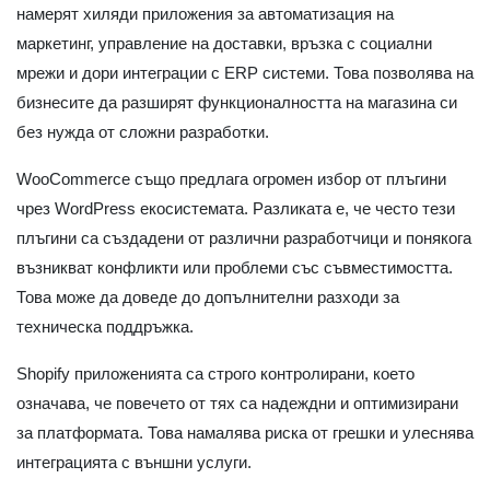
намерят хиляди приложения за автоматизация на
маркетинг, управление на доставки, връзка с социални
мрежи и дори интеграции с ERP системи. Това позволява на
бизнесите да разширят функционалността на магазина си
без нужда от сложни разработки.
WooCommerce също предлага огромен избор от плъгини
чрез WordPress екосистемата. Разликата е, че често тези
плъгини са създадени от различни разработчици и понякога
възникват конфликти или проблеми със съвместимостта.
Това може да доведе до допълнителни разходи за
техническа поддръжка.
Shopify приложенията са строго контролирани, което
означава, че повечето от тях са надеждни и оптимизирани
за платформата. Това намалява риска от грешки и улеснява
интеграцията с външни услуги.