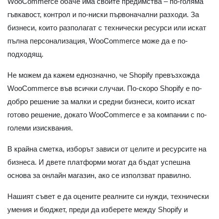
WooCommerce обаче има своите предимства – по-голяма
гъвкавост, контрол и по-ниски първоначални разходи. За
бизнеси, които разполагат с технически ресурси или искат
пълна персонализация, WooCommerce може да е по-
подходящ.
Не можем да кажем еднозначно, че Shopify превъзхожда
WooCommerce във всички случаи. По-скоро Shopify е по-
добро решение за малки и средни бизнеси, които искат
готово решение, докато WooCommerce е за компании с по-
големи изисквания.
В крайна сметка, изборът зависи от целите и ресурсите на
бизнеса. И двете платформи могат да бъдат успешна
основа за онлайн магазин, ако се използват правилно.
Нашият съвет е да оцените реалните си нужди, технически
умения и бюджет, преди да изберете между Shopify и