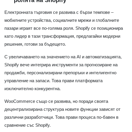
ролята на Shopify
Електронната търговия се развива с бързи темпове –
мобилните устройства, социалните мрежи и глобалните
пазари играят все по-голяма роля. Shopify се позиционира
като лидер в тази трансформация, предлагайки модерни
решения, готови за бъдещето.
С увеличаването на значението на AI и автоматизацията,
Shopify вече интегрира инструменти за прогнозиране на
продажби, персонализирани препоръки и интелигентно
управление на запаси. Това прави платформата
изключително конкурентна.
WooCommerce също се развива, но поради своята
децентрализирана структура новите функции зависят от
различни разработчици. Това прави процеса по-бавен в
сравнение със Shopify.