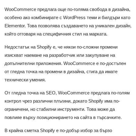
WooCommerce предлага още по-голяма свобода в дизайна,
особено ако комбинирате с WordPress теми и билдъри като
Elementor. Това позволява създаването на уникален дизайн,
който отговаря на специфичния стил на марката.
Недостатък на Shopify е, че някои по-сложни промени
изискват наемане на разработчик или закупуване на
допълнителни приложения. WooCommerce е по-достъпен
от гледна точка на промени в дизайна, стига да имате
технически умения.
От гледна точка на SEO, WooCommerce предлага по-голям
контрол чрез различни плъгини, докато Shopify има по-
ограничени, но стабилни инструменти. Това може да
повлияе върху позиционирането на сайта в търсачките.
В крайна сметка Shopify е по-добър избор за бързо