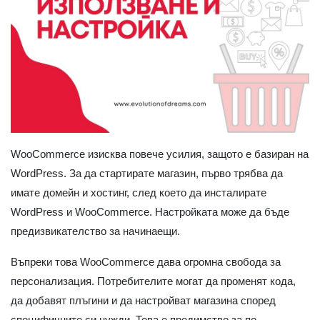
WooCommerce изисква повече усилия, защото е базиран на
WordPress. За да стартирате магазин, първо трябва да
имате домейн и хостинг, след което да инсталирате
WordPress и WooCommerce. Настройката може да бъде
предизвикателство за начинаещи.
Въпреки това WooCommerce дава огромна свобода за
персонализация. Потребителите могат да променят кода,
да добавят плъгини и да настройват магазина според
специфичните си нужди. Това е предимство за по-