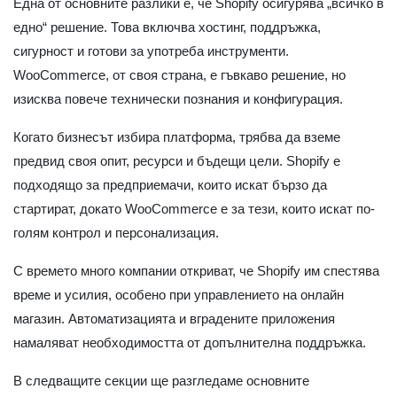
Една от основните разлики е, че Shopify осигурява „всичко в
едно“ решение. Това включва хостинг, поддръжка,
сигурност и готови за употреба инструменти.
WooCommerce, от своя страна, е гъвкаво решение, но
изисква повече технически познания и конфигурация.
Когато бизнесът избира платформа, трябва да вземе
предвид своя опит, ресурси и бъдещи цели. Shopify е
подходящо за предприемачи, които искат бързо да
стартират, докато WooCommerce е за тези, които искат по-
голям контрол и персонализация.
С времето много компании откриват, че Shopify им спестява
време и усилия, особено при управлението на онлайн
магазин. Автоматизацията и вградените приложения
намаляват необходимостта от допълнителна поддръжка.
В следващите секции ще разгледаме основните