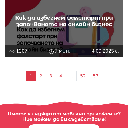
Как да избегнем фалстарт при
започването на онлайн бизнес
1307
7 мин.
4.09.2025 г.
1
2
3
4
…
52
53
Имате ли нужда от мобилно приложение?
Ние можем да ви съдействаме!