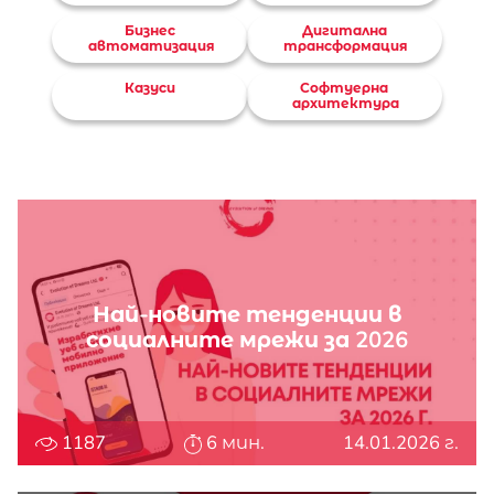
Бизнес
Дигитална
автоматизация
трансформация
Казуси
Софтуерна
архитектура
Най-новите тенденции в
социалните мрежи за 2026
1187
6 мин.
14.01.2026 г.