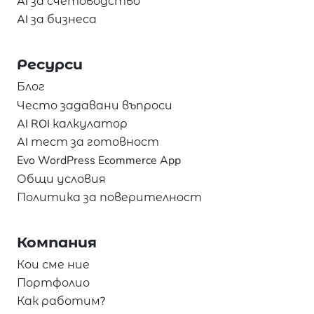
AI за счетоводство
AI за бизнеса
Ресурси
Блог
Често задавани въпроси
AI ROI калкулатор
AI тест за готовност
Evo WordPress Ecommerce App
Общи условия
Политика за поверителност
Компания
Кои сме ние
Портфолио
Как работим?