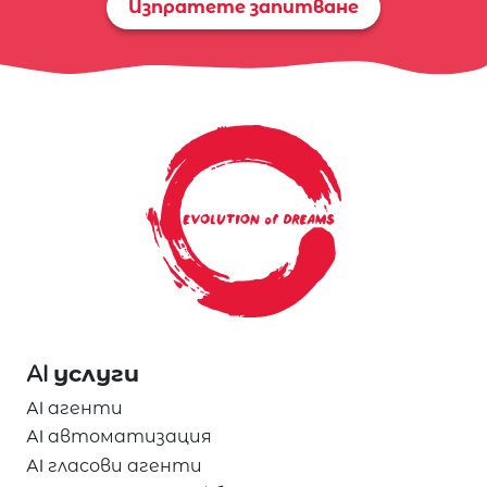
Изпратете запитване
AI услуги
AI агенти
AI автоматизация
AI гласови агенти