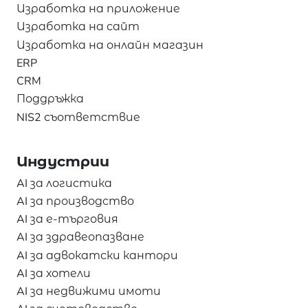
Изработка на приложение
Изработка на сайт
Изработка на онлайн магазин
ERP
CRM
Поддръжка
NIS2 съответствие
Индустрии
AI за логистика
AI за производство
AI за е-търговия
AI за здравеопазване
AI за адвокатски кантори
AI за хотели
AI за недвижими имоти