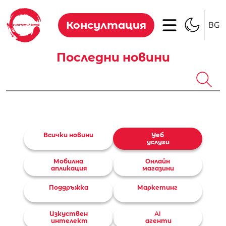
Консултация
BG
Последни новини
Всички новини
уеб
услуги
мобилна
онлайн
апликация
магазини
поддръжка
маркетинг
Изкуствен
AI
интелект
агенти